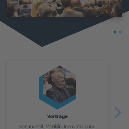
H
Scie
›
Vorträge
Gesundheit, Medizin, Innovation und