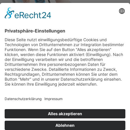
Adresse
Sanner Forum
Schillerstraße 80
64625 Bensheim
Kontakt
Silvia Gruß
06251/8036311
contact@sanner-forum.de
Service
Startseite
AGB
Impressum