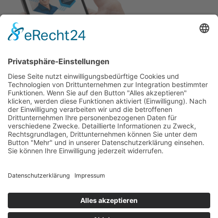
Adresse
Sanner Forum
Schillerstraße 80
64625 Bensheim
Kontakt
Silvia Gruß
06251/8036311
contact@sanner-forum.de
Service
Startseite
AGB
Impressum