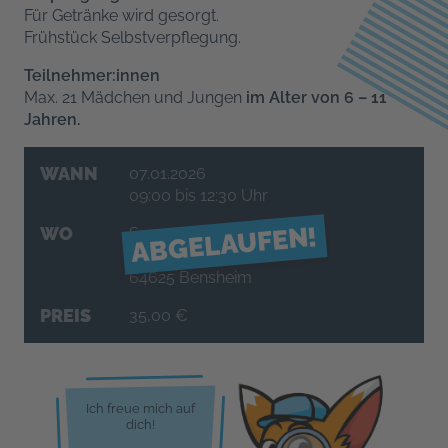
Für Getränke wird gesorgt.
Frühstück Selbstverpflegung.
Teilnehmer:innen
Max. 21 Mädchen und Jungen
im Alter von 6 – 11
Jahren.
WANN
07.01.2026
09:00 bis 12:30 Uhr
ABGELAUFEN!
WO
Sanner Forum
Schillerstraße 80
64625 Bensheim
PREIS
35,00 €
Ich freue mich auf
dich!