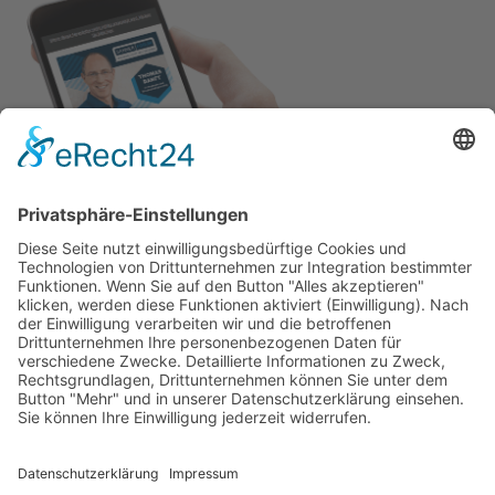
Adresse
Sanner Forum
Schillerstraße 80
64625 Bensheim
Kontakt
Silvia Gruß
06251/8036311
contact@sanner-forum.de