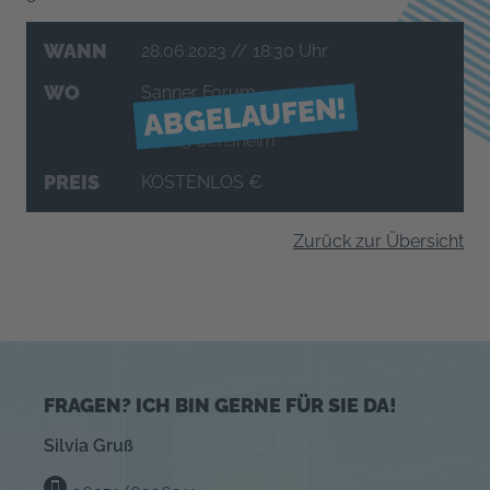
WANN
28.06.2023
// 18:30 Uhr
WO
Sanner Forum
ABGELAUFEN!
Schillerstraße 80
64625 Bensheim
PREIS
KOSTENLOS €
Zurück zur Übersicht
FRAGEN? ICH BIN GERNE FÜR SIE DA!
Silvia Gruß