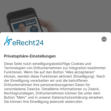
Adresse
Sanner Forum
Schillerstraße 80
64625 Bensheim
Kontakt
Silvia Gruß
06251/8036311