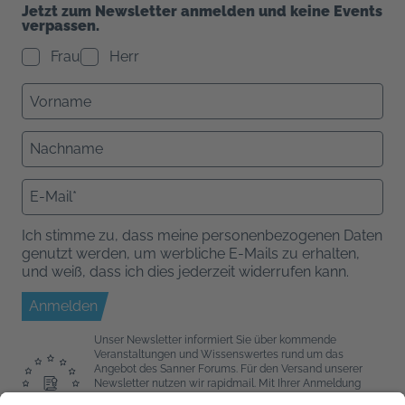
Jetzt zum Newsletter anmelden und keine Events
verpassen.
Frau
Herr
Ich stimme zu, dass meine personenbezogenen Daten
genutzt werden, um werbliche E-Mails zu erhalten,
und weiß, dass ich dies jederzeit widerrufen kann.
Anmelden
Unser Newsletter informiert Sie über kommende
Veranstaltungen und Wissenswertes rund um das
Angebot des Sanner Forums. Für den Versand unserer
Newsletter nutzen wir rapidmail. Mit Ihrer Anmeldung
stimmen Sie zu, dass die eingegebenen Daten an