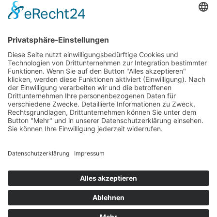
rapidmail übermittelt werden. Beachten Sie bitte deren
AGB
und
Datenschutzbestimmungen
.
Adresse
Sanner Forum
Schillerstraße 80
64625 Bensheim
Kontakt
Silvia Gruß
06251/8036311
contact@sanner-forum.de
Service
Startseite
AGB
Impressum
Datenschutzerklärung