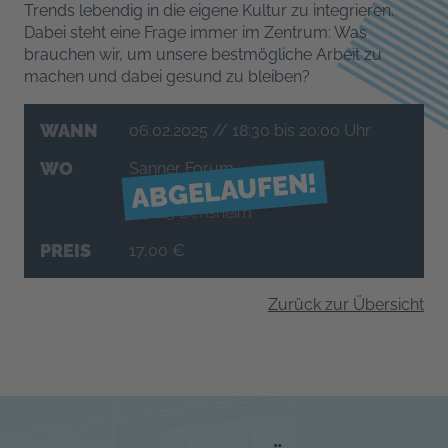
Trends lebendig in die eigene Kultur zu integrieren.
Dabei steht eine Frage immer im Zentrum: Was
brauchen wir, um unsere bestmögliche Arbeit zu
machen und dabei gesund zu bleiben?
WANN
06.02.2025
// 18:30 bis 20:00 Uhr
WO
Sanner Forum
ABGELAUFEN!
Schillerstraße 80
64625 Bensheim
PREIS
17,00 €
Zurück zur Übersicht