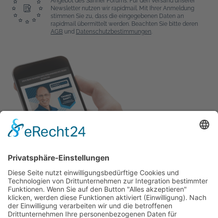
Angebot des Sanner Forums. Für den Versand unserer
Newsletter nutzen wir rapidmail. Mit Ihrer Anmeldung
stimmen Sie zu, dass die eingegebenen Daten an
rapidmail übermittelt werden. Beachten Sie bitte deren
AGB
und
Datenschutzbestimmungen
.
Adresse
Sanner Forum
Schillerstraße 80
64625 Bensheim