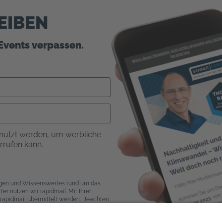
EIBEN
Events verpassen.
nutzt werden, um werbliche
errufen kann.
ngen und Wissenswertes rund um das
r nutzen wir rapidmail. Mit Ihrer
rapidmail übermittelt werden. Beachten