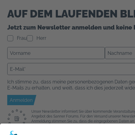
AUF DEM LAUFENDEN BL
Jetzt zum Newsletter anmelden und keine 
Frau
Herr
Ich stimme zu, dass meine personenbezogenen Daten ge
E-Mails zu erhalten, und weiß, dass ich dies jederzeit wid
Anmelden
Unser Newsletter informiert Sie über kommende Veranstaltu
Angebot des Sanner Forums. Für den Versand unserer Newslette
Anmeldung stimmen Sie zu, dass die eingegebenen Daten an 
Sie bitte deren
AGB
und
Datenschutzbestimmungen
.