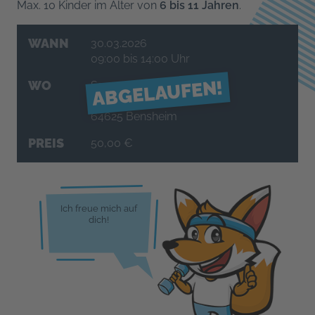
Max. 10 Kinder im Alter von
6 bis 11 Jahren
.
WANN
30.03.2026
09:00 bis 14:00 Uhr
ABGELAUFEN!
WO
Sanner Forum
Schillerstraße 80
64625 Bensheim
PREIS
50,00 €
Ich freue mich auf
dich!