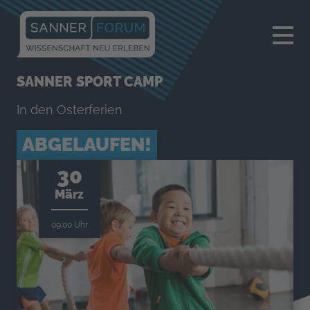
×
SANNER SPORT CAMP
In den Osterferien
ABGELAUFEN!
30
März
09:00 Uhr