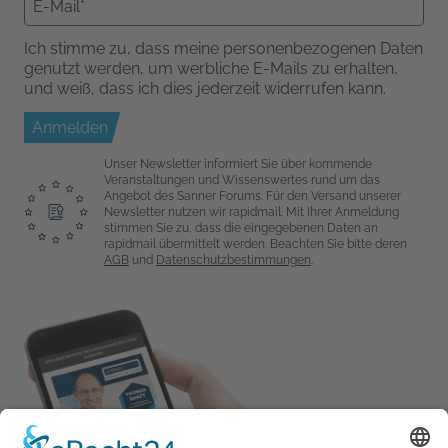
Ich stimme zu, dass meine personenbezogenen Daten
genutzt werden, um werbliche E-Mails zu erhalten,
und weiß, dass ich dies jederzeit widerrufen kann.
Anmelden
Unser Newsletter informiert Sie über kommende
Veranstaltungen und Wissenswertes rund um das
Angebot des Sanner Forums. Für den Versand unserer
Newsletter nutzen wir rapidmail. Mit Ihrer Anmeldung
stimmen Sie zu, dass die eingegebenen Daten an
rapidmail übermittelt werden. Beachten Sie bitte deren
AGB
und
Datenschutzbestimmungen
.