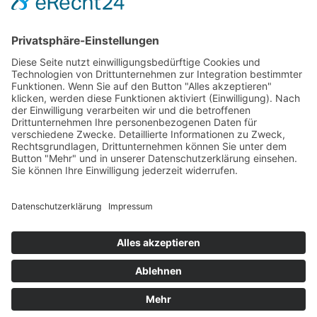
Adresse
Sanner Forum
Schillerstraße 80
64625 Bensheim
Kontakt
Silvia Gruß
06251/8036311
contact@sanner-forum.de
Service
Startseite
AGB
Impressum
Datenschutzerklärung