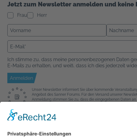
Jetzt zum Newsletter anmelden und keine 
Frau
Herr
Ich stimme zu, dass meine personenbezogenen Daten ge
E-Mails zu erhalten, und weiß, dass ich dies jederzeit wid
Anmelden
Unser Newsletter informiert Sie über kommende Veranstaltu
Angebot des Sanner Forums. Für den Versand unserer Newslette
Anmeldung stimmen Sie zu, dass die eingegebenen Daten an 
Sie bitte deren
AGB
und
Datenschutzbestimmungen
.
Adresse
K