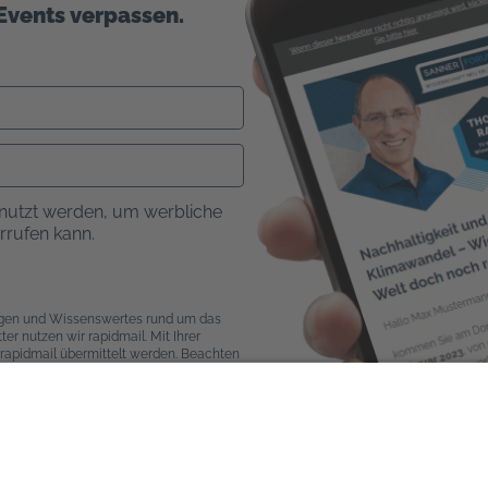
Events verpassen.
nutzt werden, um werbliche
errufen kann.
ngen und Wissenswertes rund um das
r nutzen wir rapidmail. Mit Ihrer
rapidmail übermittelt werden. Beachten
ontakt
Service