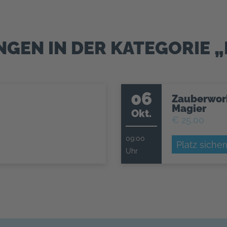
GEN IN DER KATEGORIE „
06
Zauberwor
Magier
Okt.
€ 25,00
09:00
Platz sicher
Uhr