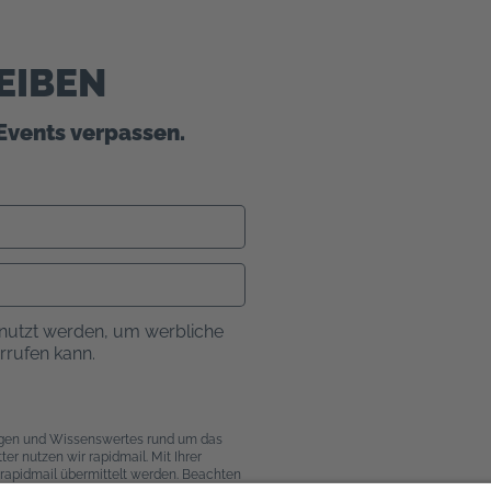
EIBEN
Events verpassen.
nutzt werden, um werbliche
errufen kann.
ngen und Wissenswertes rund um das
r nutzen wir rapidmail. Mit Ihrer
rapidmail übermittelt werden. Beachten