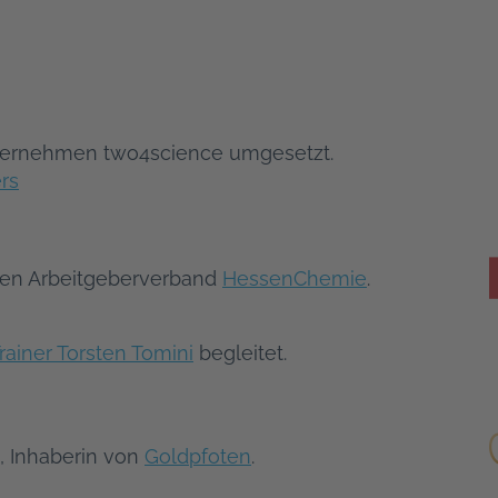
ternehmen two4science umgesetzt.
ers
 den Arbeitgeberverband
HessenChemie
.
rainer Torsten Tomini
begleitet.
, Inhaberin von
Goldpfoten
.